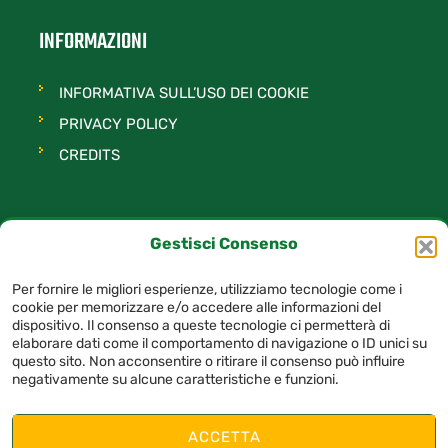
INFORMAZIONI
INFORMATIVA SULL’USO DEI COOKIE
PRIVACY POLICY
CREDITS
Gestisci Consenso
TAG
Per fornire le migliori esperienze, utilizziamo tecnologie come i
cookie per memorizzare e/o accedere alle informazioni del
avellino
basket
Felice Scandone
dispositivo. Il consenso a queste tecnologie ci permetterà di
elaborare dati come il comportamento di navigazione o ID unici su
questo sito. Non acconsentire o ritirare il consenso può influire
negativamente su alcune caratteristiche e funzioni.
© 2025 A.S.D. Felice Scandone Avellino – P.I. 03163380649– Tutti i diritti
riservati
ACCETTA