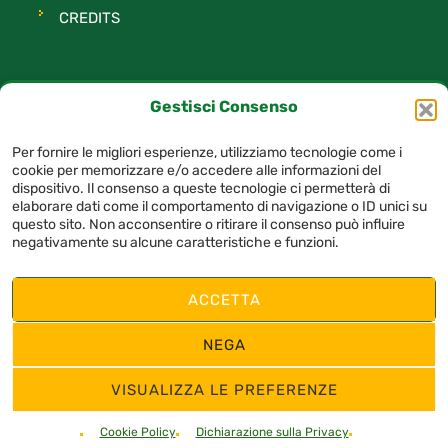
CREDITS
Gestisci Consenso
TAG
Per fornire le migliori esperienze, utilizziamo tecnologie come i
cookie per memorizzare e/o accedere alle informazioni del
avellino
basket
Felice Scandone
dispositivo. Il consenso a queste tecnologie ci permetterà di
elaborare dati come il comportamento di navigazione o ID unici su
questo sito. Non acconsentire o ritirare il consenso può influire
negativamente su alcune caratteristiche e funzioni.
© 2025 A.S.D. Felice Scandone Avellino – P.I. 03163380649– Tutti i diritti
riservati
ACCETTA
Privacy Policy
/
Social Media Policy
/
Termini e condizioni
/
Cookie Policy
/
NEGA
Credits
FOLLOW US:
VISUALIZZA LE PREFERENZE
Cookie Policy
Dichiarazione sulla Privacy