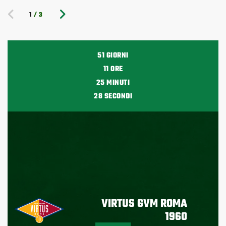
1
/3
51
GIORNI
11
ORE
25
MINUTI
28
SECONDI
VIRTUS GVM ROMA
1960