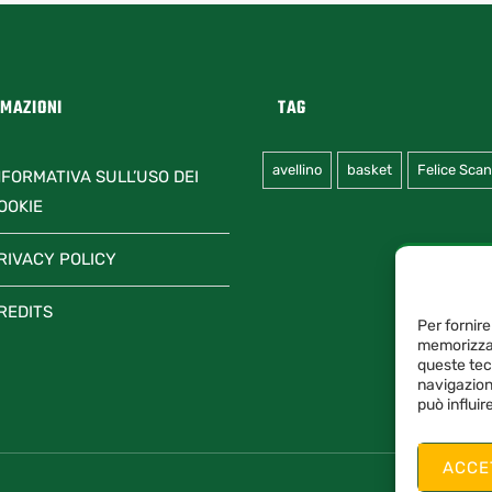
RMAZIONI
TAG
avellino
basket
Felice Sca
NFORMATIVA SULL’USO DEI
OOKIE
RIVACY POLICY
REDITS
Per fornire
memorizzar
queste tec
navigazione
può influi
ACCE