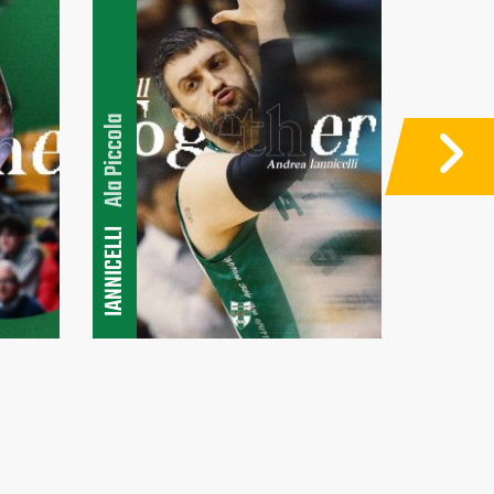
Ala Piccola
Guardia
IANNICELLI
PIAZZA