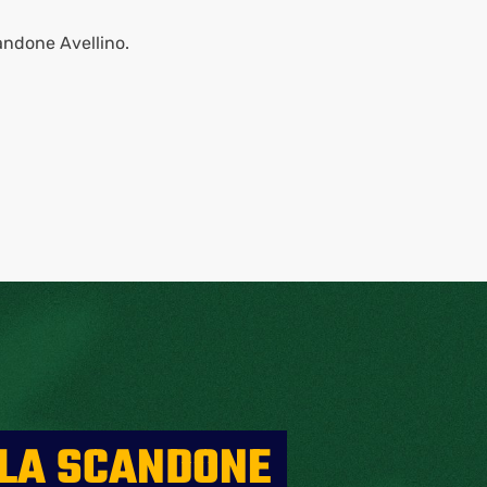
candone Avellino.
 LA SCANDONE