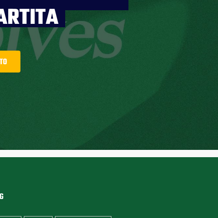
ARTITA
TTO
G