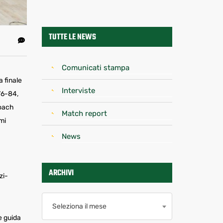
TUTTE LE NEWS
Comunicati stampa
 finale
Interviste
76-84,
coach
Match report
imi
News
ARCHIVI
zi-
Archivi
Seleziona il mese
e guida