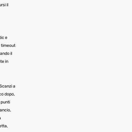
si il
tic e
n timeout
ando il
te in
 Scanzi a
co dopo,
 punti
ancio,
a
etta,