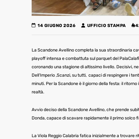
14 GIUGNO 2026
UFFICIO STAMPA
4
La Scandone Avellino completa la sua straordinaria cav
playoff intensa e combattuta sul parquet del PalaCalafi
coronando una stagione di altissimo livello. Decisivi, ne
Dell’Imperio ,Scanzi, su tutti, capaci di respingere i ten
minuti. Per la Scandone è il giorno della festa: il ritorno
real
Avvio deciso della Scandone Avellino, che prende subito 
Donda, capace di scavare rapidamente il primo so
La Viola Reggio Calabria fatica inizialmente a trovare 