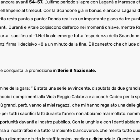
o ancora avanti
54-57.
L’ultimo periodo si apre con Laganà e Maresca c
Dell’Imperio al timeout. Con la Scandone già in bonus, è ancora Laganà d
tita resta punto a punto: Donda realizza un importante gioco da tre punt
anti. Duranti e Vitale colpiscono dall’arco nei momenti chiave, mentre R
ta i suoi fino al -1.Nel finale emerge tutta l’esperienza della Scandone: 
nzi firma il decisivo +8 a un minuto dalla fine. È il canestro che chiude di
e conquista la promozione in
Serie B Nazionale.
rmine della gara: “ È stata una serie avvincente, disputata da due grand
ccio i complimenti alla Viola Reggio Calabria e a coach Cadeo per lo s
iù grandi, però, vanno ai miei ragazzi, che mi hanno regalato una delle gi
 per tutti i sacrifici fatti durante l’anno: non abbiamo mai mollato, nem
tunità davanti al nostro pubblico. Con le unghie e con i denti abbiam
a ai nostri tifosi e a tutto l’ambiente biancoverde, che merita tutto qu
ato a dicembre e tutto lo staff tecnico, medico e dirigenziale. Questo su