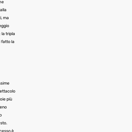
he
alla
i, ma
eggio
la tripla
 fatto la
issime
pettacolo
oie più
meno
o
esto.
ccesso è