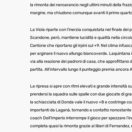
la rimonta dei neroarancio negli ultimi minuti della frazi
margine, ma chiudono comunque avanti il primo quarto
La Viola riparte con l’inerzia conquistata nel finale de
Scandone, però, mantiene lucidità e qualità nella circolaz
Cantone che riportano gli irpini sul +9. Nel clima infuo
per arginare il nuovo allungo biancoverde. Laquintana i
via alla reazione dei padroni di casa, che approfittano
partita. All’intervallo lungo il punteggio premia ancora 
La ripresa si apre con ritmi elevati e grande intensità 
prendersi la squadra sulle spalle con due giocate di g
la schiacciata di Donda vale il nuovo +8 e costringe c
importanti da Laganà, tornando a contatto nonostante qu
coach Dell’Imperio interrompe il gioco per spezzare l’in
completa quasi la rimonta grazie ai liberi di Fernandez, 