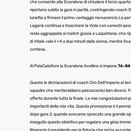
che consente alla Scandone di chiudere il terzo quart
riportano subito la gara in parità, costringendo coach 
lunetta a firmare il primo vantaggio neroarancio.La par
Laganà continua a trascinare la Viola con canestri pes
resta aggrappata al match grazie a Laquintana, che ripor
di Vitale vale il +4 a due minuti dalla sirena, mentre Sca
contesa.
Al PalaCalafiore la Scandone Avellino si impone
76-84
Queste le dichiarazioni di coach Ciro Dell’Imperio al te
squadre che meriterebbero palcoscenici ben diversi. Fa
offerto durante tutta la finale. Le mie congratulazioni p
importanti della mia vita. Questa promozione è il premio
dopo gara 2, quando avevamo sprecato una grande oppor
inseguito questo obiettivo per regalare una gioia immens
Ringrazio il presidente per la fiducia che mi ha accord