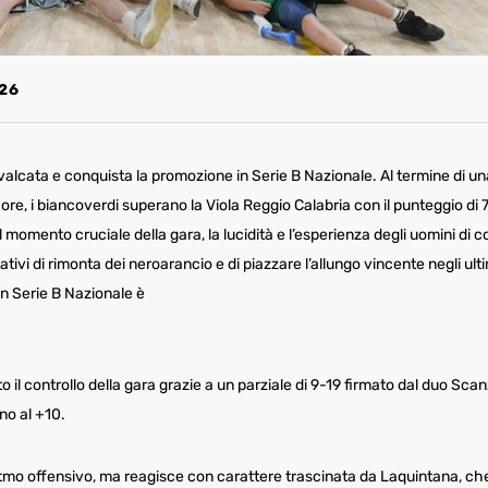
26
alcata e conquista la promozione in Serie B Nazionale. Al termine di una
ore, i biancoverdi superano la Viola Reggio Calabria con il punteggio di 
l momento cruciale della gara, la lucidità e l’esperienza degli uomini di 
tativi di rimonta dei neroarancio e di piazzare l’allungo vincente negli ult
 in Serie B Nazionale è
tà.
il controllo della gara grazie a un parziale di 9-19 firmato dal duo Scan
lco fino al +10.
ritmo offensivo, ma reagisce con carattere trascinata da Laquintana, ch