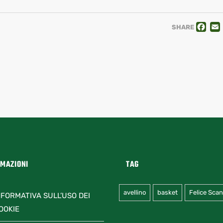
F
SHARE
RMAZIONI
TAG
avellino
basket
Felice Sca
NFORMATIVA SULL’USO DEI
OOKIE