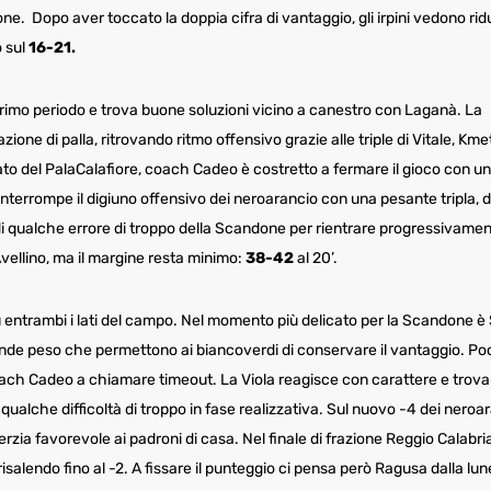
one. Dopo aver toccato la doppia cifra di vantaggio, gli irpini vedono ridur
 sul
16-21.
l primo periodo e trova buone soluzioni vicino a canestro con Laganà. La
ione di palla, ritrovando ritmo offensivo grazie alle triple di Vitale, Kme
cato del PalaCalafiore, coach Cadeo è costretto a fermare il gioco con u
nterrompe il digiuno offensivo dei neroarancio con una pesante tripla, d
 di qualche errore di troppo della Scandone per rientrare progressivamen
Avellino, ma il margine resta minimo:
38-42
al 20’.
su entrambi i lati del campo. Nel momento più delicato per la Scandone è
rande peso che permettono ai biancoverdi di conservare il vantaggio. Po
oach Cadeo a chiamare timeout. La Viola reagisce con carattere e trova
alche difficoltà di troppo in fase realizzativa. Sul nuovo -4 dei neroar
erzia favorevole ai padroni di casa. Nel finale di frazione Reggio Calabri
risalendo fino al -2. A fissare il punteggio ci pensa però Ragusa dalla lun