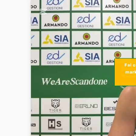
Fai c
mark