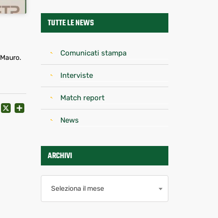
TUTTE LE NEWS
Comunicati stampa
l Mauro.
Interviste
Match report
ACEBOOK
EMAIL
X
CONDIVIDI
News
ARCHIVI
Archivi
Seleziona il mese