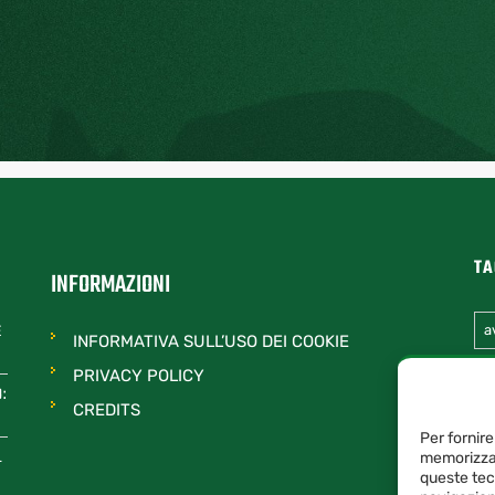
TA
INFORMAZIONI
E
a
INFORMATIVA SULL’USO DEI COOKIE
PRIVACY POLICY
O:
CREDITS
Per fornire
L
memorizzar
queste tec