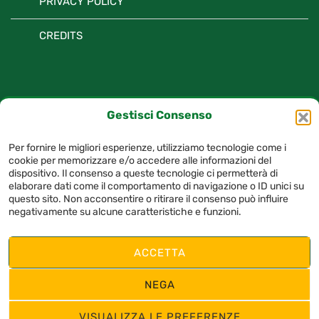
PRIVACY POLICY
CREDITS
TAG
Gestisci Consenso
avellino
basket
Felice Scandone
Per fornire le migliori esperienze, utilizziamo tecnologie come i
cookie per memorizzare e/o accedere alle informazioni del
dispositivo. Il consenso a queste tecnologie ci permetterà di
elaborare dati come il comportamento di navigazione o ID unici su
questo sito. Non acconsentire o ritirare il consenso può influire
negativamente su alcune caratteristiche e funzioni.
© 2025 A.S.D. Felice Scandone Avellino – P.I. 03163380649– Tutti i diritti
riservati
ACCETTA
Privacy Policy
/
Social Media Policy
/
Termini e condizioni
/
Cookie Policy
/
NEGA
Credits
FOLLOW US:
VISUALIZZA LE PREFERENZE