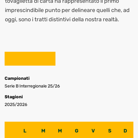
tovaglietta di carta ha rappresentato il primo
imprescindibile punto per delineare quelli che, ad
oggi, sono i tratti distintivi della nostra realtà.
Campionati
Serie B Interregionale 25/26
Stagioni
2025/2026
L
M
M
G
V
S
D