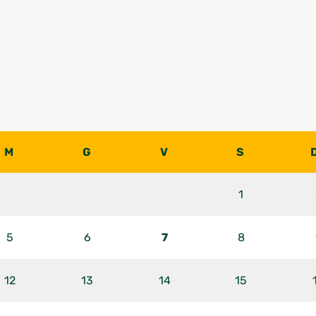
M
G
V
S
1
5
6
7
8
12
13
14
15